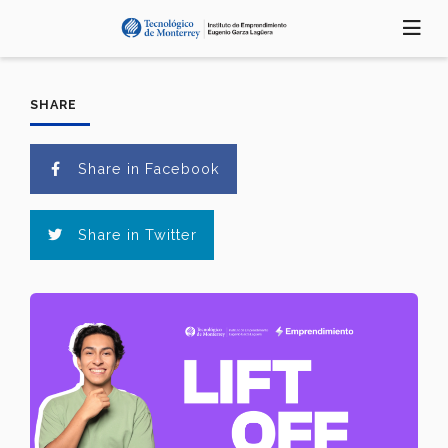
Pasar
al
contenido
principal
SHARE
Share in Facebook
Share in Twitter