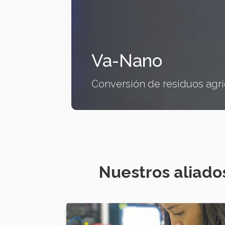
Va-Nano
itivos
Conversión de residuos agrí
Nuestros aliado