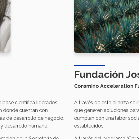
Fundación Jo
Coramino Acceleration F
base científica liderados
A través de esta alianza se
 en donde cuentan con
que generen soluciones par
s de desarrollo de negocio,
cumplan con una labor soci
s y desarrollo humano.
establecidos.
oración de la Secretaría de
A través del programa “Cor