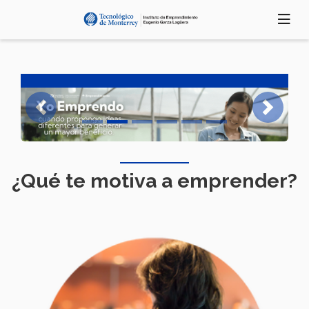
Pasar
al
contenido
principal
Previous
Next
¿Qué te motiva a emprender?